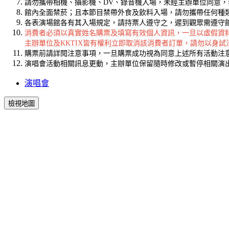
請勿攜帶相機、攝影機、DV、錄音機入場，未經主辦單位同意
館內全面禁菸；且本節目禁帶外食及飲料入場，請勿攜帶任何種
各表演場館各有其入場規定，請持票人遵守之，遲到觀眾需遵守
消費者必須以真實姓名購票及填寫有效個人資訊，一旦以虛假資
主辦單位及KKTIX皆有權利立即取消該消費者訂單，請勿以身試
購票前請詳閱注意事項，一旦購票成功視為同意上述所有活動注
演唱會活動相關訊息更動，主辦單位保留隨時修改或暫停相關演
演唱會
檢視地圖