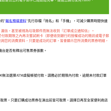
確認是否您的電子郵件已經認證完畢。提醒您請勿使用Yahoo、
的"
報名預填資料
"先行存檔「姓名」和「手機」，可減少購票時間快速
擋信、漏信，甚至被視為垃圾郵件而無法收到『訂單成立通知信』。
於付款期限之內再次嘗試刷卡（即便收到銀行的授權成功的簡訊或電子郵
查詢您的消費資料，只要是成功的訂單，皆會顯示您所消費的票券明細，
機台是否有釋出可售票券張數。
00無法選擇ATM虛擬帳號付款，請務必於期限內付款，逾期未付款訂單
馬上取票，只要訂購成功票券在演出前皆可取票，請擇日再至全家便利商店