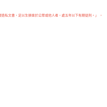
造私文書，足以生損害於公眾或他人者，處五年以下有期徒刑。」 ，