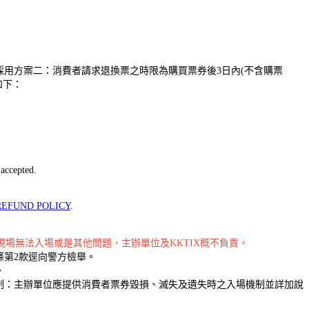
用方案二：消費者請求退換票之時限為購買票券後3日內(不含購票
如下：
accepted.
REFUND POLICY
.
場無法入場或是其他問題，主辦單位及KKTIX概不負責。
條第2款逕向警方檢舉。
。
制：主辦單位應提供消費者票券毀損、滅失及遺失時之入場機制並詳加說