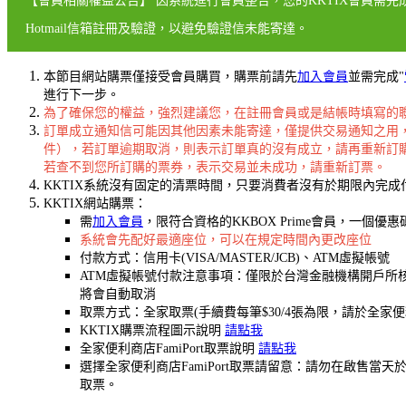
【會員相關權益公告】 因系統進行會員整合，您的KKTIX會員需完
Hotmail信箱註冊及驗證，以避免驗證信未能寄達。
本節目網站購票僅接受會員購買，購票前請先
加入會員
並需完成"
進行下一步。
為了確保您的權益，強烈建議您，在註冊會員或是結帳時填寫的聯絡
訂單成立通知信可能因其他因素未能寄達，僅提供交易通知之用
件），若訂單逾期取消，則表示訂單真的沒有成立，請再重新訂
若查不到您所訂購的票券，表示交易並未成功，請重新訂票。
KKTIX系統沒有固定的清票時間，只要消費者沒有於期限內完
KKTIX網站購票：
需
加入會員
，限符合資格的KKBOX Prime會員，一個優惠
系統會先配好最適座位，可以在規定時間內更改座位
付款方式：信用卡(VISA/MASTER/JCB)、ATM虛擬帳號
ATM虛擬帳號付款注意事項：僅限於台灣金融機構開戶所核
將會自動取消
取票方式：全家取票(手續費每筆$30/4張為限，請於全家
KKTIX購票流程圖示說明
請點我
全家便利商店FamiPort取票說明
請點我
選擇全家便利商店FamiPort取票請留意：請勿在啟
取票。