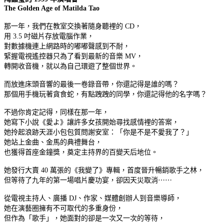
The Golden Age of Matilda Tao
那一年，我們在教室交換著隨身聽裡的 CD，
用 3.5 吋磁片存放電腦作業，
對數據機連上網路時的嘟嘟聲感到不耐，
緊握電視遙控器只為了看到最新的音樂 MV，
轉開收音機，就以為自己環遊了整個世界。
而放進床頭音響的最後一卷錄音帶，你還記得是誰的嗎？
那個用手機玩著貪食蛇，有點跩跩的同學，你還記得他的名字嗎？
不過你肯定記得，同樣在那一年，
她寫下小說《愛よ》讓許多女孩開始尋找感情裡的答案，
她拎起浪跡天涯小包包質問謝安室：「你是不是不愛我了？」
她站上金曲、金馬的典禮舞台，
也獲得首座金鐘獎，奠定主持界的百變天后地位。
她發行大賣 40 萬張的《我變了》專輯，首度晉升暢銷歌手之林，
但等待了九年的第一場唱片慶功宴，卻因天災取消⋯⋯
從電視主持人、廣播 DJ、作家、媒體創辦人到音樂導師，
她在演藝圈擁有不可取代的多重身份，
但作為「歌手」，她面對的卻是一次又一次的等待，