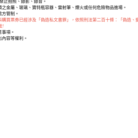
，禁止拍照、錄影、錄音。
類之金屬、玻璃、寶特瓶容器、雷射筆、煙火或任何危險物品進場。
館方管制。
料購買票券已經涉及「偽造私文書罪」，依照刑法第二百十條：「偽造、變
法!
意事項。
出內容等權利。