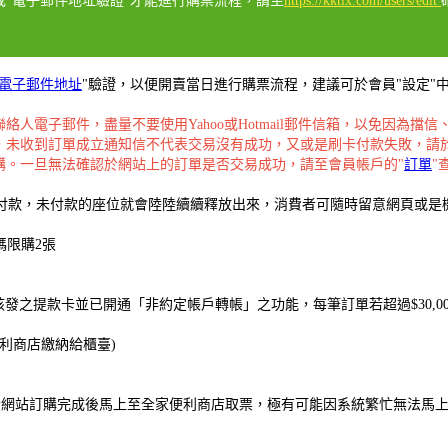
成"電子郵件地址驗證"才能進行購票流程，請至
https://kktix.com/users/edit
電子郵件地址
"驗證
，以便開賣當日進行購票流程，建議可於會員"設定"中
人電子郵件，盡量不要使用Yahoo或Hotmail郵件信箱，以免因為
，未收到訂單成立通知信不代表交易沒有成功，又或是刷卡付款失敗，請
購。一旦無法確認於網站上的訂單是否交易成功，請至會員帳戶的"
訂單
"
成付款，未付款的座位就會陸陸續續釋放出來，消費者可隨時留意網頁或是
碼限購2張
發之提款卡並已開通「非約定帳戶轉帳」之功能，每筆訂單若超過$30,0
便利商店繳納給櫃臺)
售當天於網站訂購完成後馬上至全家便利商店取票，極有可能因系統繁忙無法