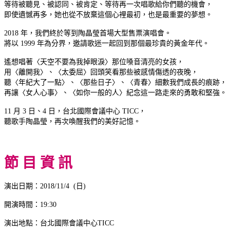
等待被聽見、被認同、被肯定、等待再一次唱歌給你們聽的機會，
即使遺憾再多，她也從不放棄這個心裡最初，也是最重要的夢想。
2018 年，我們終於等到陶晶瑩首場大型售票演唱會。
將以 1999 年為分界，邀請歌迷一起回到那個最珍貴的黃金年代。
遙想唱著〈天空不要為我掉眼淚〉那位嗓音清亮的女孩，
用〈離開我〉、〈太委屈〉回頭笑看那些被感情傷透的夜晚，
聽〈年紀大了一點〉、〈那些日子〉、〈青春〉細數我們成長的痕跡，
再讓〈女人心事〉、〈如你一般的人〉紀念這一路走來的勇敢和堅強。
11 月 3 日、4 日，台北國際會議中心 TICC，
聽歌手陶晶瑩，再次喚醒我們的美好記憶。
節 目 資 訊
演出日期：2018/11/4 (日)
開演時間：19:30
演出地點：台北國際會議中心TICC