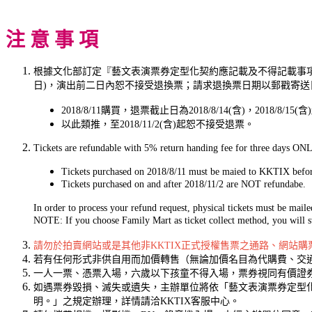
注 意 事 項
根據文化部訂定『藝文表演票券定型化契約應記載及不得記載事
日)，演出前二日內恕不接受退換票；請求退換票日期以郵戳寄送
2018/8/11購買，退票截止日為2018/8/14(含)，2018/8
以此類推，至2018/11/2(含)起恕不接受退票。
Tickets are refundable with 5% return handing fee for three days ONL
Tickets purchased on 2018/8/11 must be maied to KKTIX before
Tickets purchased on and after 2018/11/2 are NOT refundabe.
In order to process your refund request, physical tickets must be mai
NOTE: If you choose Family Mart as ticket collect method, you will st
請勿於拍賣網站或是其他非KKTIX正式授權售票之通路、網站
若有任何形式非供自用而加價轉售（無論加價名目為代購費、交通
一人一票、憑票入場，六歲以下孩童不得入場，票券視同有價證
如遇票券毀損、滅失或遺失，主辦單位將依「藝文表演票券定型
明。」之規定辦理，詳情請洽KKTIX客服中心。